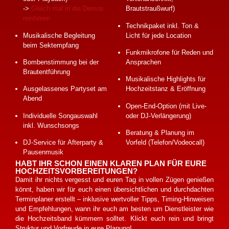
->
Gleich mal in die Demos
Brautstraußwurf)
reinhören
Technikpaket inkl. Ton &
Musikalische Begleitung
Licht für jede Location
beim Sektempfang
Funkmikrofone für Reden und
Bombenstimmung bei der
Ansprachen
Brautentführung
Musikalische Highlights für
Ausgelassenes Partyset am
Hochzeitstanz & Eröffnung
Abend
Open-End-Option (mit Live-
Individuelle Songauswahl
oder DJ-Verlängerung)
inkl. Wunschsongs
Beratung & Planung im
DJ-Service für Afterparty &
Vorfeld (Telefon/Vodeocall)
Pausenmusik
HABT IHR SCHON EINEN KLAREN PLAN FÜR EURE
HOCHZEITSVORBEREITUNGEN?
Damit ihr nichts vergesst und euren Tag in vollen Zügen genießen
könnt, haben wir für euch einen übersichtlichen und durchdachten
Terminplaner
erstellt – inklusive wertvoller Tipps, Timing-Hinweisen
und Empfehlungen, wann ihr euch am besten um Dienstleister wie
die Hochzeitsband kümmern solltet. Klickt euch rein und bringt
Struktur und Vorfreude in eure Planung!