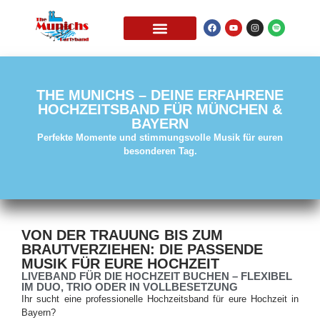
THE MUNICHS ALS
THE MUNICHS – DEINE ERFAHRENE
HOCHZEITSBAND FÜR MÜNCHEN &
BAYERN
Perfekte Momente und stimmungsvolle Musik für euren
besonderen Tag.
VON DER TRAUUNG BIS ZUM
BRAUTVERZIEHEN: DIE PASSENDE
MUSIK FÜR EURE HOCHZEIT
LIVEBAND FÜR DIE HOCHZEIT BUCHEN – FLEXIBEL
IM DUO, TRIO ODER IN VOLLBESETZUNG
Ihr sucht eine professionelle Hochzeitsband für eure Hochzeit in
Bayern?