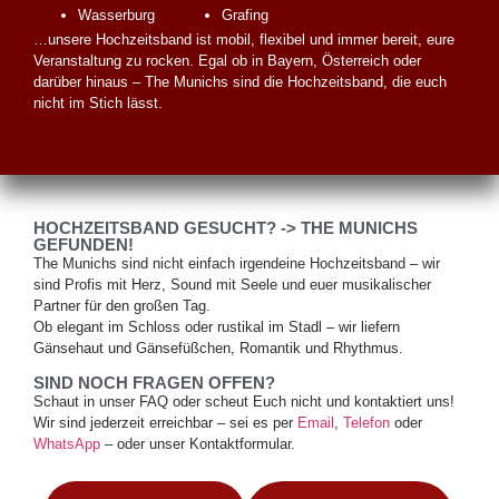
Wasserburg
Grafing
…unsere Hochzeitsband ist mobil, flexibel und immer bereit, eure
Veranstaltung zu rocken. Egal ob in Bayern, Österreich oder
darüber hinaus – The Munichs sind die Hochzeitsband, die euch
nicht im Stich lässt.
HOCHZEITSBAND GESUCHT? -> THE MUNICHS
GEFUNDEN!
The Munichs sind nicht einfach irgendeine Hochzeitsband – wir
sind Profis mit Herz, Sound mit Seele und euer musikalischer
Partner für den großen Tag.
Ob elegant im Schloss oder rustikal im Stadl – wir liefern
Gänsehaut und Gänsefüßchen, Romantik und Rhythmus.
SIND NOCH FRAGEN OFFEN?
Schaut in unser FAQ oder scheut Euch nicht und kontaktiert uns!
Wir sind jederzeit erreichbar – sei es per
Email
,
Telefon
oder
WhatsApp
– oder unser Kontaktformular.