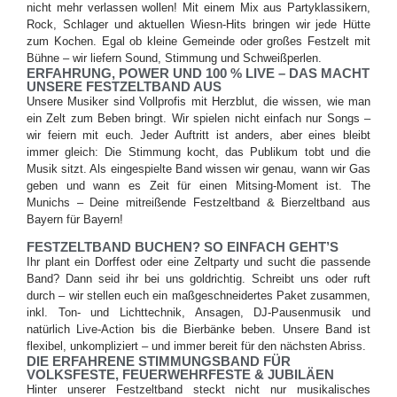
nicht mehr verlassen wollen! Mit einem Mix aus Partyklassikern,
Rock, Schlager und aktuellen Wiesn-Hits bringen wir jede Hütte
zum Kochen. Egal ob kleine Gemeinde oder großes Festzelt mit
Bühne – wir liefern Sound, Stimmung und Schweißperlen.
ERFAHRUNG, POWER UND 100 % LIVE – DAS MACHT
UNSERE FESTZELTBAND AUS
Unsere Musiker sind Vollprofis mit Herzblut, die wissen, wie man
ein Zelt zum Beben bringt. Wir spielen nicht einfach nur Songs –
wir feiern mit euch. Jeder Auftritt ist anders, aber eines bleibt
immer gleich: Die Stimmung kocht, das Publikum tobt und die
Musik sitzt. Als eingespielte Band wissen wir genau, wann wir Gas
geben und wann es Zeit für einen Mitsing-Moment ist. The
Munichs – Deine mitreißende Festzeltband & Bierzeltband aus
Bayern für Bayern!
FESTZELTBAND BUCHEN? SO EINFACH GEHT’S
Ihr plant ein Dorffest oder eine Zeltparty und sucht die passende
Band? Dann seid ihr bei uns goldrichtig. Schreibt uns oder ruft
durch – wir stellen euch ein maßgeschneidertes Paket zusammen,
inkl. Ton- und Lichttechnik, Ansagen, DJ-Pausenmusik und
natürlich Live-Action bis die Bierbänke beben. Unsere Band ist
flexibel, unkompliziert – und immer bereit für den nächsten Abriss.
DIE ERFAHRENE STIMMUNGSBAND FÜR
VOLKSFESTE, FEUERWEHRFESTE & JUBILÄEN
Hinter unserer Festzeltband steckt nicht nur musikalisches