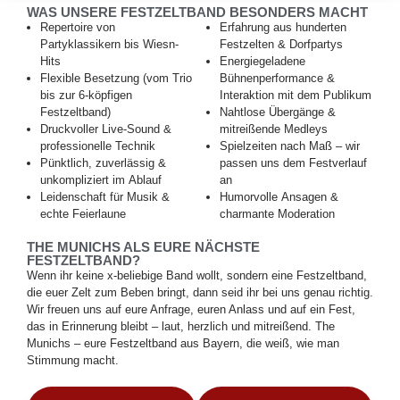
WAS UNSERE FESTZELTBAND BESONDERS MACHT
Repertoire von
Erfahrung aus hunderten
Partyklassikern bis Wiesn-
Festzelten & Dorfpartys
Hits
Energiegeladene
Flexible Besetzung (vom Trio
Bühnenperformance &
bis zur 6-köpfigen
Interaktion mit dem Publikum
Festzeltband)
Nahtlose Übergänge &
Druckvoller Live-Sound &
mitreißende Medleys
professionelle Technik
Spielzeiten nach Maß – wir
Pünktlich, zuverlässig &
passen uns dem Festverlauf
unkompliziert im Ablauf
an
Leidenschaft für Musik &
Humorvolle Ansagen &
echte Feierlaune
charmante Moderation
THE MUNICHS ALS EURE NÄCHSTE
FESTZELTBAND?
Wenn ihr keine x-beliebige Band wollt, sondern eine Festzeltband,
die euer Zelt zum Beben bringt, dann seid ihr bei uns genau richtig.
Wir freuen uns auf eure Anfrage, euren Anlass und auf ein Fest,
das in Erinnerung bleibt – laut, herzlich und mitreißend. The
Munichs – eure Festzeltband aus Bayern, die weiß, wie man
Stimmung macht.